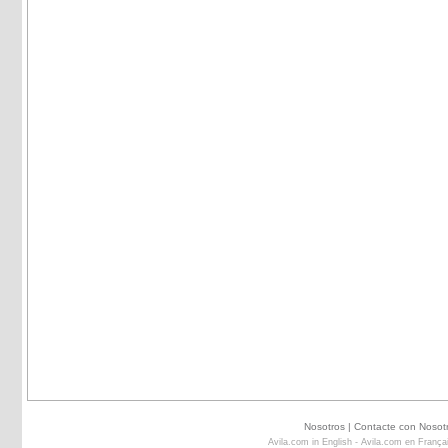
Nosotros
|
Contacte con Nosot
Avila.com in English
-
Avila.com en França