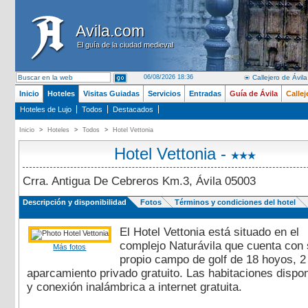
Avila.com
Avila.com
El guía de la ciudad medieval
El guía de la ciudad medieval
06/08/2026 18:36
Callejero de Ávila
Inicio
Hoteles
Visitas Guiadas
Servicios
Entradas
Guía de Ávila
Callej
Hoteles de Lujo
Todos
Destacados
Inicio
>
Hoteles
>
Todos
>
Hotel Vettonia
Hotel Vettonia -
Crra. Antigua De Cebreros Km.3, Ávila 05003
Descripción y disponibilidad
Fotos
Términos y condiciones del hotel
El Hotel Vettonia está situado en el
complejo Naturávila que cuenta con
Más fotos
propio campo de golf de 18 hoyos, 2
aparcamiento privado gratuito. Las habitaciones dispon
y conexión inalámbrica a internet gratuita.