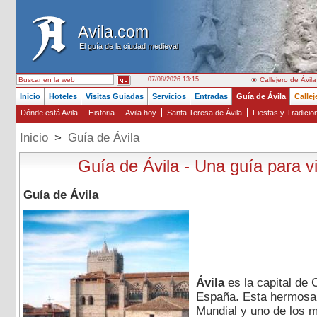
Avila.com
Avila.com
El guía de la ciudad medieval
El guía de la ciudad medieval
07/08/2026 13:15
Callejero de Ávila
Inicio
Hoteles
Visitas Guiadas
Servicios
Entradas
Guía de Ávila
Callej
Dónde está Avila
Historia
Avila hoy
Santa Teresa de Ávila
Fiestas y Tradicio
Inicio
>
Guía de Ávila
Guía de Ávila - Una guía para vi
Guía de Ávila
Ávila
es la capital de 
España. Esta hermosa 
Mundial y uno de los m